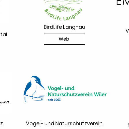
BirdLife Langnau
V
tal
Web
tz
Vogel- und Naturschutzverein