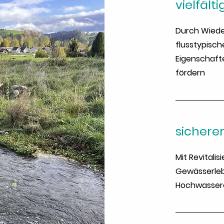
vielfäl
Durch Wiede
flusstypisch
Eigenschafte
fördern
sichere
Mit Revital
Gewässerle
Hochwassere